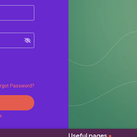
rgot Password?
w
Useful pages
•