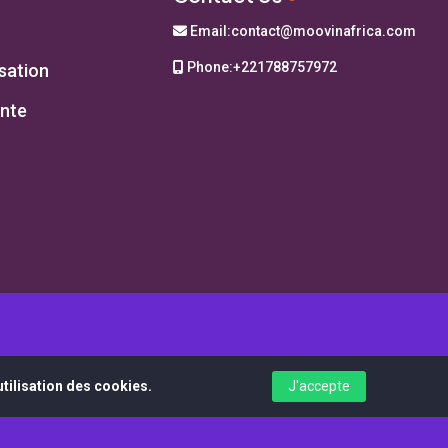
Email:
contact@moovinafrica.com
Phone:
+221788757972
isation
ente
tilisation des cookies.
J'accepte