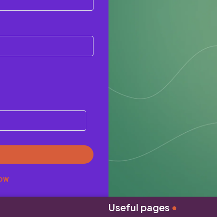
ow
Useful pages
•