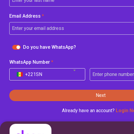
Email Address
*
Do you have WhatsApp?
WhatsApp Number
*
+221
SN
Next
Already have an account?
Login N