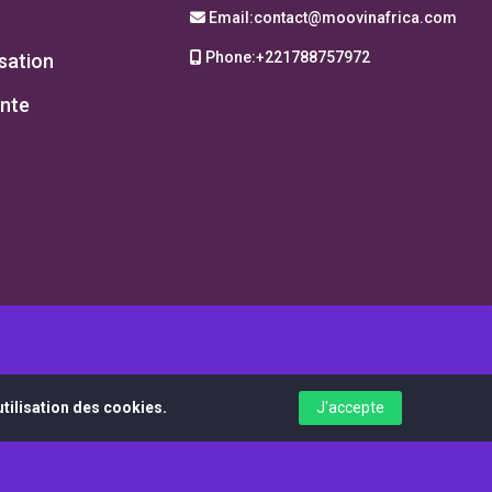
Email:
contact@moovinafrica.com
Phone:
+221788757972
isation
ente
tilisation des cookies.
J'accepte