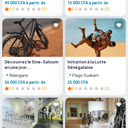
49 000 CFA
à partir de
15 000 CFA
à partir de
0.0
(0)
0.0
(0)
Découvrez le Sine-Saloum
Initiation à la Lutte
en une jour...
Sénégalaise
📍 Ndangane
📍 Plage Ouakam
26 000 CFA
à partir de
25 000 CFA
0.0
(0)
0.0
(0)