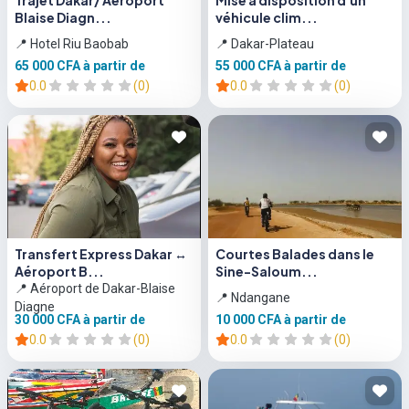
Trajet Dakar/ Aéroport
Mise à disposition d'un
Blaise Diagn...
véhicule clim...
📍 Hotel Riu Baobab
📍 Dakar-Plateau
65 000 CFA
à partir de
55 000 CFA
à partir de
0.0
(0)
0.0
(0)
Transfert Express Dakar ↔
Courtes Balades dans le
Aéroport B...
Sine-Saloum...
📍 Aéroport de Dakar-Blaise
📍 Ndangane
Diagne
30 000 CFA
à partir de
10 000 CFA
à partir de
0.0
(0)
0.0
(0)