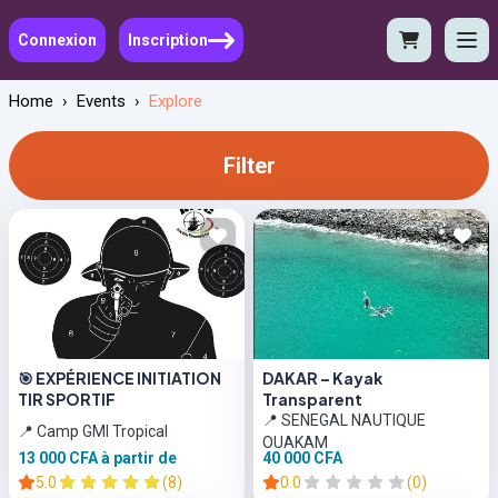
Connexion
Inscription
Home
›
Events
›
Explore
Filter
🎯 EXPÉRIENCE INITIATION
DAKAR – Kayak
TIR SPORTIF
Transparent
📍 SENEGAL NAUTIQUE
📍 Camp GMI Tropical
OUAKAM
13 000 CFA
à partir de
40 000 CFA
5.0
(8)
0.0
(0)