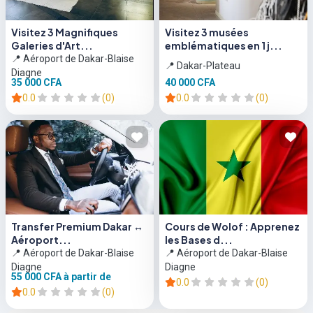
Visitez 3 Magnifiques
Visitez 3 musées
Galeries d'Art...
emblématiques en 1 j...
📍 Aéroport de Dakar-Blaise
📍 Dakar-Plateau
Diagne
35 000 CFA
40 000 CFA
0.0
(0)
0.0
(0)
Transfer Premium Dakar ↔
Cours de Wolof : Apprenez
Aéroport...
les Bases d...
📍 Aéroport de Dakar-Blaise
📍 Aéroport de Dakar-Blaise
Diagne
Diagne
55 000 CFA
à partir de
0.0
(0)
0.0
(0)