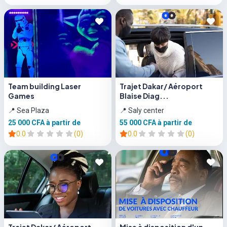
Team building Laser
Trajet Dakar/ Aéroport
Games
Blaise Diag...
📍 Sea Plaza
📍 Saly center
25 000 CFA
à partir de
55 000 CFA
à partir de
0.0
(0)
0.0
(0)