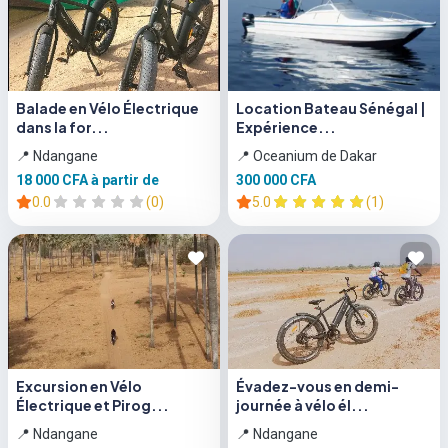
Balade en Vélo Électrique
Location Bateau Sénégal |
dans la for...
Expérience...
📍 Ndangane
📍 Oceanium de Dakar
18 000 CFA
à partir de
300 000 CFA
0.0
(0)
5.0
(1)
Excursion en Vélo
Évadez-vous en demi-
Électrique et Pirog...
journée à vélo él...
📍 Ndangane
📍 Ndangane