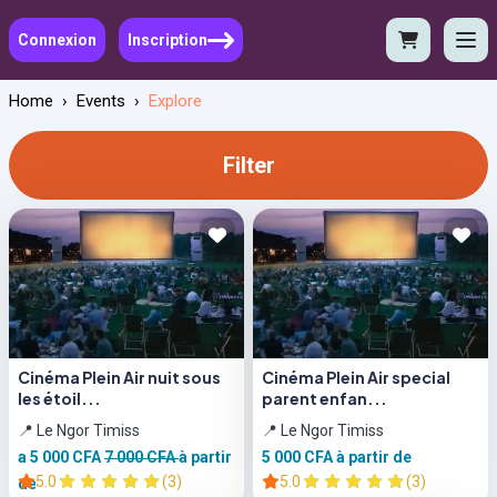
Connexion
Inscription
Home
›
Events
›
Explore
Filter
Cinéma Plein Air nuit sous
Cinéma Plein Air special
les étoil...
parent enfan...
📍 Le Ngor Timiss
📍 Le Ngor Timiss
a 5 000 CFA
7 000 CFA
à partir
5 000 CFA
à partir de
5.0
(3)
5.0
(3)
de