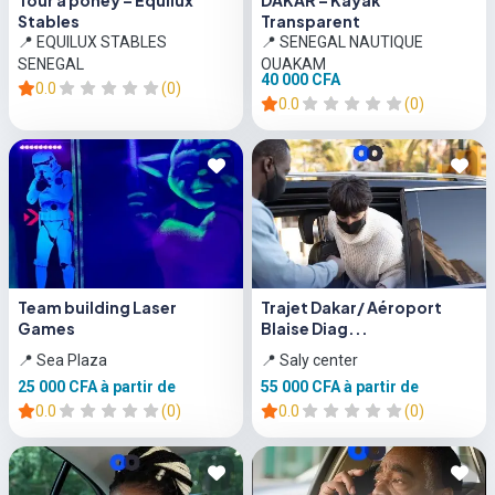
Tour à poney – Equilux
DAKAR – Kayak
Stables
Transparent
📍 EQUILUX STABLES
📍 SENEGAL NAUTIQUE
SENEGAL
OUAKAM
40 000 CFA
0.0
(0)
0.0
(0)
Team building Laser
Trajet Dakar/ Aéroport
Games
Blaise Diag...
📍 Sea Plaza
📍 Saly center
25 000 CFA
à partir de
55 000 CFA
à partir de
0.0
(0)
0.0
(0)