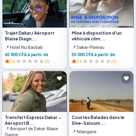
Trajet Dakar/ Aéroport
Mise à disposition d'un
Blaise Diagn...
véhicule clim...
📍 Hotel Riu Baobab
📍 Dakar-Plateau
65 000 CFA
à partir de
55 000 CFA
à partir de
0.0
(0)
0.0
(0)
Transfert Express Dakar ↔
Courtes Balades dans le
Aéroport B...
Sine-Saloum...
📍 Aéroport de Dakar-Blaise
📍 Ndangane
Diagne