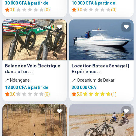
30 000 CFA
à partir de
10 000 CFA
à partir de
0.0
(0)
0.0
(0)
Balade en Vélo Électrique
Location Bateau Sénégal |
dans la for...
Expérience...
📍 Ndangane
📍 Oceanium de Dakar
18 000 CFA
à partir de
300 000 CFA
0.0
(0)
5.0
(1)