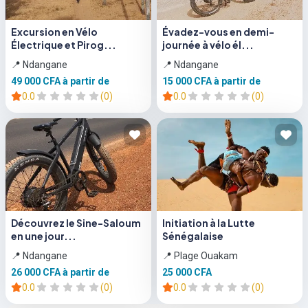
Excursion en Vélo
Évadez-vous en demi-
Électrique et Pirog...
journée à vélo él...
📍 Ndangane
📍 Ndangane
49 000 CFA
à partir de
15 000 CFA
à partir de
0.0
(0)
0.0
(0)
Découvrez le Sine-Saloum
Initiation à la Lutte
en une jour...
Sénégalaise
📍 Ndangane
📍 Plage Ouakam
26 000 CFA
à partir de
25 000 CFA
0.0
(0)
0.0
(0)