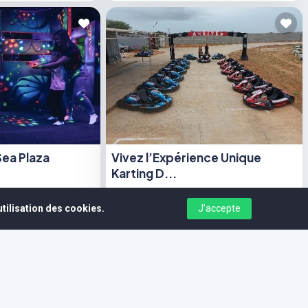
Sea Plaza
Vivez l’Expérience Unique
Karting D...
📍 Kart'ing SALY
tilisation des cookies.
J'accepte
e
15 000 CFA
à partir de
(0)
5.0
(1)