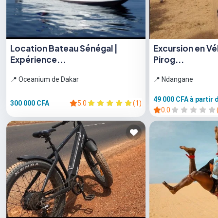
Location Bateau Sénégal |
Excursion en Vé
Expérience...
Pirog...
📍 Oceanium de Dakar
📍 Ndangane
49 000 CFA
à partir 
300 000 CFA
5.0
(1)
0.0