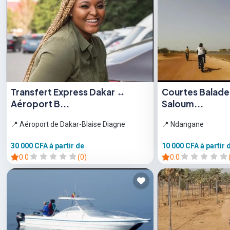
Transfert Express Dakar ↔
Courtes Balades
Aéroport B...
Saloum...
📍 Aéroport de Dakar-Blaise Diagne
📍 Ndangane
30 000 CFA
à partir de
10 000 CFA
à partir 
0.0
(0)
0.0