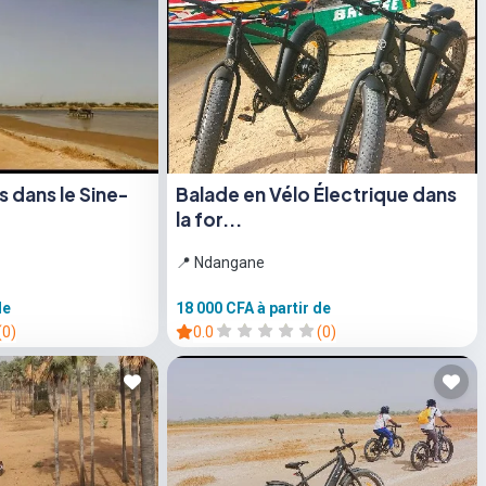
 dans le Sine-
Balade en Vélo Électrique dans
la for...
📍 Ndangane
de
18 000 CFA
à partir de
(0)
0.0
(0)