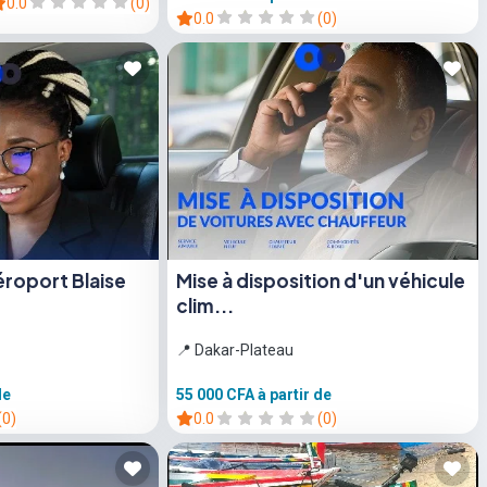
0.0
(0)
0.0
(0)
éroport Blaise
Mise à disposition d'un véhicule
clim...
📍 Dakar-Plateau
de
55 000 CFA
à partir de
(0)
0.0
(0)