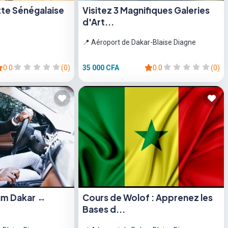
Lutte Sénégalaise
Visitez 3 Magnifiques Galeries
d'Art...
📍 Aéroport de Dakar-Blaise Diagne
0.0
(0)
35 000 CFA
0.0
(0)
um Dakar ↔
Cours de Wolof : Apprenez les
Bases d...