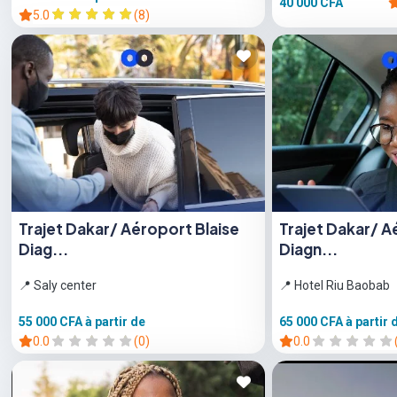
40 000 CFA
5.0
(8)
Trajet Dakar/ Aéroport Blaise
Trajet Dakar/ A
Diag...
Diagn...
📍 Saly center
📍 Hotel Riu Baobab
55 000 CFA
à partir de
65 000 CFA
à partir 
0.0
(0)
0.0