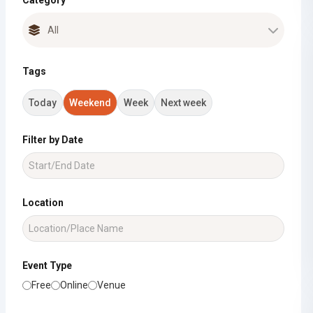
Category
Tags
Today
Weekend
Week
Next week
Filter by Date
Location
Event Type
Free
Online
Venue