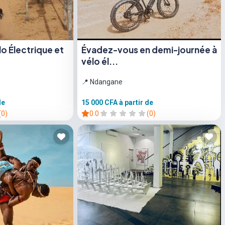
lo Électrique et
Évadez-vous en demi-journée à
vélo él...
📍 Ndangane
de
15 000 CFA
à partir de
(0)
0.0
(0)