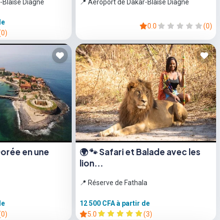
-Blaise Diagne
📍 Aéroport de Dakar-Blaise Diagne
de
0.0
(0)
(0)
 Gorée en une
🌍 🐾 Safari et Balade avec les
lion...
📍 Réserve de Fathala
de
12 500 CFA
à partir de
(0)
5.0
(3)