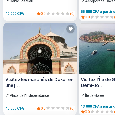
📍 Dakar-Plateau
📍 Aéroport de Dakar
55 000 CFA
à partir 
40 000 CFA
0.0
(0)
0.0
Visitez les marchés de Dakar en
Visitez l'Île de
une j...
Demi-Jo...
📍 Place de l'Independance
📍 Île de Gorée
13 000 CFA
à partir 
40 000 CFA
0.0
(0)
0.0