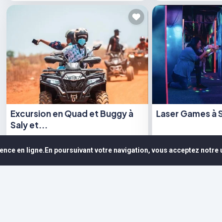
Excursion en Quad et Buggy à
Laser Games à 
Saly et...
📍 Saly Global Services
📍 Sea Plaza
ence en ligne.En poursuivant votre navigation, vous acceptez notre u
30 000 CFA
à partir de
4 000 CFA
à partir d
5.0
(1)
0.0