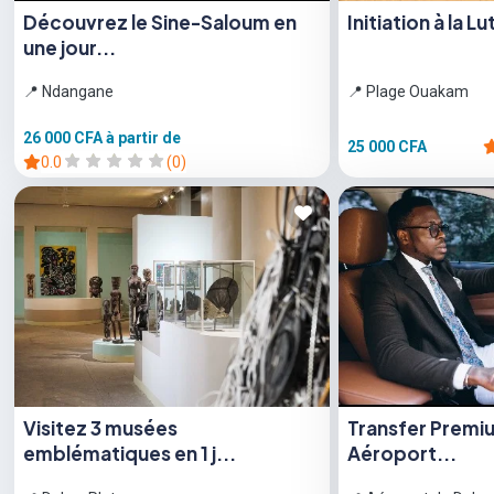
Découvrez le Sine-Saloum en
Initiation à la 
une jour...
📍 Ndangane
📍 Plage Ouakam
26 000 CFA
à partir de
25 000 CFA
0.0
(0)
Visitez 3 musées
Transfer Premi
emblématiques en 1 j...
Aéroport...