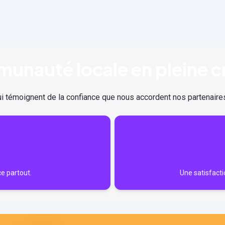
unauté locale en pleine c
i témoignent de la confiance que nous accordent nos partenaires
ce partout.
Une satisfactio