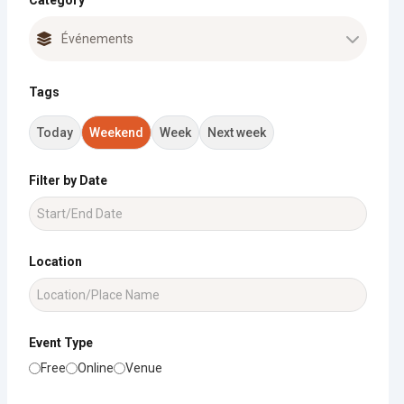
Category
Tags
Today
Weekend
Week
Next week
Filter by Date
Location
Event Type
Free
Online
Venue