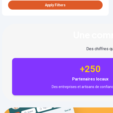
Apply Filters
Une comm
Des chiffres qu
+250
Partenaires locaux
Des entreprises et artisans de confian