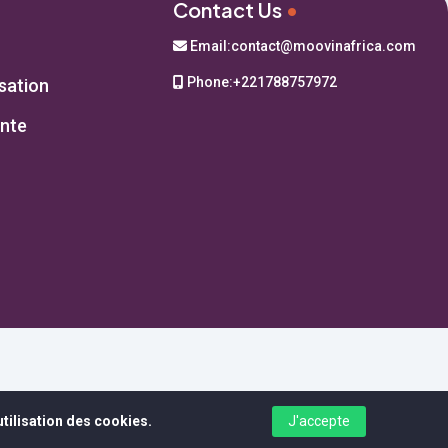
Contact Us
•
Email:
contact@moovinafrica.com
Phone:
+221788757972
isation
ente
tilisation des cookies.
J'accepte