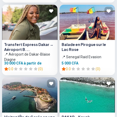
Transfert Express Dakar ↔
Balade en Pirogue sur le
Aéroport B...
Lac Rose
📍 Aéroport de Dakar-Blaise
📍 Senegal Raid Evasion
Diagne
30 000 CFA
à partir de
5 000 CFA
0.0
(0)
0.0
(0)