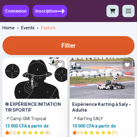
Connexion
Inscription
Home
›
Events
›
Explore
Filter
🎯 EXPÉRIENCE INITIATION
Expérience Karting à Saly -
TIR SPORTIF
Adulte
📍 Camp GMI Tropical
📍 Kart'ing SALY
13 000 CFA
à partir de
10 000 CFA
à partir de
5.0
(8)
5.0
(1)