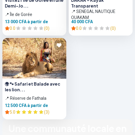
Visitez l'Île de Gorée en une
DAKAR – Kayak
Demi-Jo...
Transparent
📍 SENEGAL NAUTIQUE
📍 Île de Gorée
OUAKAM
13 000 CFA
à partir de
40 000 CFA
0.0
(0)
0.0
(0)
🌍 🐾 Safari et Balade avec
les lion...
📍 Réserve de Fathala
12 500 CFA
à partir de
5.0
(3)
Une communauté locale en