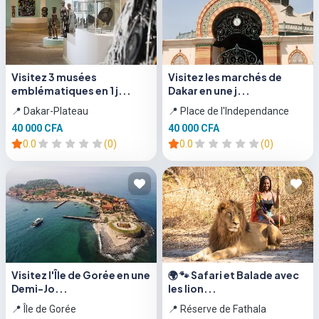
Visitez 3 musées
Visitez les marchés de
emblématiques en 1 j...
Dakar en une j...
📍 Dakar-Plateau
📍 Place de l'Independance
40 000 CFA
40 000 CFA
0.0
(0)
0.0
(0)
Visitez l'Île de Gorée en une
🌍 🐾 Safari et Balade avec
Demi-Jo...
les lion...
📍 Île de Gorée
📍 Réserve de Fathala