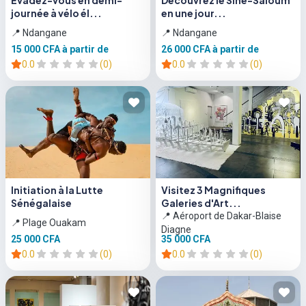
Évadez-vous en demi-
Découvrez le Sine-Saloum
journée à vélo él...
en une jour...
📍 Ndangane
📍 Ndangane
15 000 CFA
à partir de
26 000 CFA
à partir de
0.0
(0)
0.0
(0)
Initiation à la Lutte
Visitez 3 Magnifiques
Sénégalaise
Galeries d'Art...
📍 Aéroport de Dakar-Blaise
📍 Plage Ouakam
Diagne
25 000 CFA
35 000 CFA
0.0
(0)
0.0
(0)