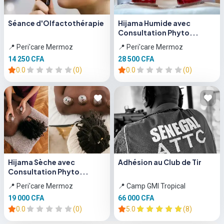
Séance d'Olfactothérapie
Hijama Humide avec
Consultation Phyto...
📍 Peri'care Mermoz
📍 Peri'care Mermoz
14 250 CFA
28 500 CFA
0.0
(0)
0.0
(0)
Hijama Sèche avec
Adhésion au Club de Tir
Consultation Phyto...
📍 Peri'care Mermoz
📍 Camp GMI Tropical
19 000 CFA
66 000 CFA
0.0
(0)
5.0
(8)