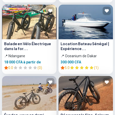
Balade en Vélo Électrique
Location Bateau Sénégal |
dans la for...
Expérience...
📍 Ndangane
📍 Oceanium de Dakar
18 000 CFA
à partir de
300 000 CFA
0.0
(0)
5.0
(1)