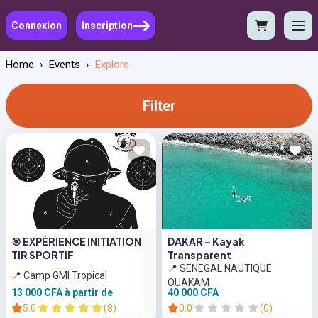
Connexion
Inscription
Home
›
Events
›
Explore
Filter
🎯 EXPÉRIENCE INITIATION
DAKAR – Kayak
TIR SPORTIF
Transparent
📍 SENEGAL NAUTIQUE
📍 Camp GMI Tropical
OUAKAM
13 000 CFA
à partir de
40 000 CFA
5.0
(8)
0.0
(0)