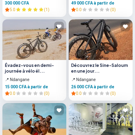
300 000 CFA
49 000 CFA
à partir de
5.0
(1)
0.0
(0)
Évadez-vous en demi-
Découvrez le Sine-Saloum
journée à vélo él...
en une jour...
📍 Ndangane
📍 Ndangane
15 000 CFA
à partir de
26 000 CFA
à partir de
0.0
(0)
0.0
(0)