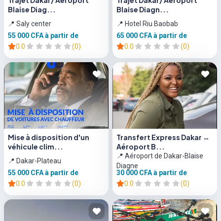
Trajet Dakar/ Aéroport
Trajet Dakar/ Aéroport
Blaise Diag...
Blaise Diagn...
📍 Saly center
📍 Hotel Riu Baobab
55 000 CFA
à partir de
65 000 CFA
à partir de
0.0
(0)
0.0
(0)
Mise à disposition d'un
Transfert Express Dakar ↔
véhicule clim...
Aéroport B...
📍 Aéroport de Dakar-Blaise
📍 Dakar-Plateau
Diagne
55 000 CFA
à partir de
30 000 CFA
à partir de
0.0
(0)
0.0
(0)