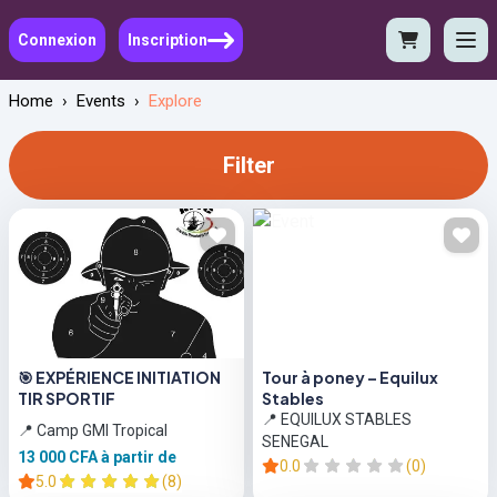
Connexion
Inscription
Home
›
Events
›
Explore
Filter
🎯 EXPÉRIENCE INITIATION
Tour à poney – Equilux
TIR SPORTIF
Stables
📍 EQUILUX STABLES
📍 Camp GMI Tropical
SENEGAL
13 000 CFA
à partir de
0.0
(0)
5.0
(8)