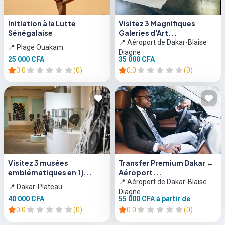
Initiation à la Lutte
Visitez 3 Magnifiques
Sénégalaise
Galeries d'Art...
📍 Aéroport de Dakar-Blaise
📍 Plage Ouakam
Diagne
25 000 CFA
35 000 CFA
0.0
(0)
0.0
(0)
Visitez 3 musées
Transfer Premium Dakar ↔
emblématiques en 1 j...
Aéroport...
📍 Aéroport de Dakar-Blaise
📍 Dakar-Plateau
Diagne
40 000 CFA
55 000 CFA
à partir de
0.0
(0)
0.0
(0)