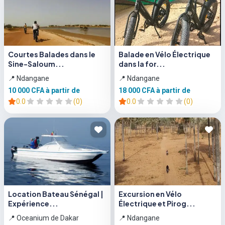
Courtes Balades dans le
Balade en Vélo Électrique
Sine-Saloum...
dans la for...
📍 Ndangane
📍 Ndangane
10 000 CFA
à partir de
18 000 CFA
à partir de
0.0
(0)
0.0
(0)
Location Bateau Sénégal |
Excursion en Vélo
Expérience...
Électrique et Pirog...
📍 Oceanium de Dakar
📍 Ndangane