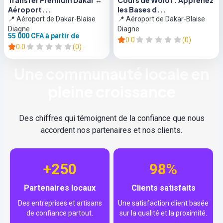
Transfer Premium Dakar ↔
Cours de Wolof : Apprenez
Aéroport...
les Bases d...
📍 Aéroport de Dakar-Blaise
📍 Aéroport de Dakar-Blaise
Diagne
Diagne
55 000 CFA
à partir de
0.0
(0)
0.0
(0)
Une communauté locale en
pleine croissance
Des chiffres qui témoignent de la confiance que nous
accordent nos partenaires et nos clients.
+250
98%
Partenaires locaux
Clients satisfaits
Des entreprises et artisans
Une satisfaction client basée
de confiance partout.
sur la qualité et la proximité.