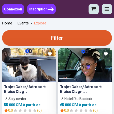
Connexion
Inscription
Home
›
Events
›
Explore
Filter
Trajet Dakar/ Aéroport
Trajet Dakar/ Aéroport
Blaise Diag...
Blaise Diagn...
📍 Saly center
📍 Hotel Riu Baobab
55 000 CFA
à partir de
65 000 CFA
à partir de
0.0
(0)
0.0
(0)