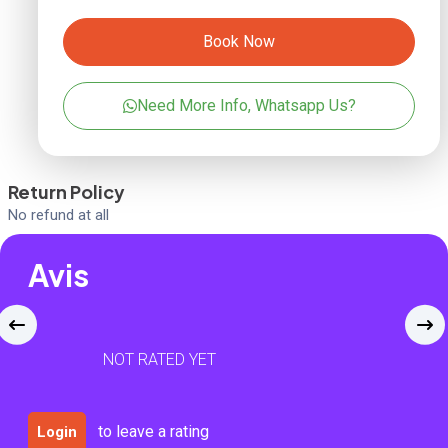
Book Now
Need More Info, Whatsapp Us?
Return Policy
No refund at all
Avis
NOT RATED YET
to leave a rating
Login