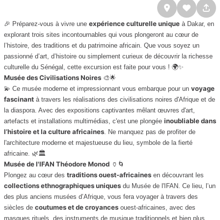
expérience culturelle unique
🎉 Préparez-vous à vivre une
à Dakar, en
explorant trois sites incontournables qui vous plongeront au cœur de
l’histoire, des traditions et du patrimoine africain. Que vous soyez un
passionné d’art, d’histoire ou simplement curieux de découvrir la richesse
culturelle du Sénégal, cette excursion est faite pour vous ! 🌍✨
Musée des Civilisations Noires
🎨🌟
voyage
💫 Ce musée moderne et impressionnant vous embarque pour un
fascinant
à travers les réalisations des civilisations noires d'Afrique et de
la diaspora. Avec des expositions captivantes mêlant œuvres d'art,
inoubliable dans
artefacts et installations multimédias, c'est une plongée
l’histoire et la culture africaines
. Ne manquez pas de profiter de
l'architecture moderne et majestueuse du lieu, symbole de la fierté
africaine. 🌿🏛️
Musée de l'IFAN Théodore Monod
🏺🌀
traditions ouest-africaines
Plongez au cœur des
en découvrant les
collections ethnographiques uniques
du Musée de l'IFAN. Ce lieu, l’un
des plus anciens musées d’Afrique, vous fera voyager à travers des
coutumes et de croyances
siècles de
ouest-africaines, avec des
masques rituels, des instruments de musique traditionnels et bien plus.