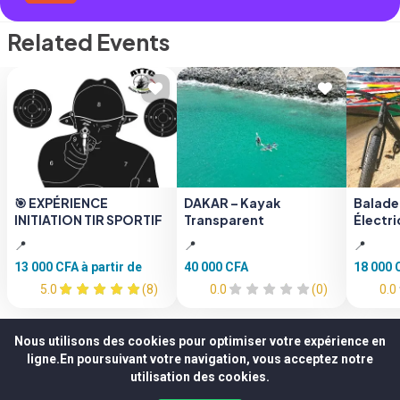
Related Events
🎯 EXPÉRIENCE
DAKAR – Kayak
Balade
INITIATION TIR SPORTIF
Transparent
Électri
📍
📍
📍
13 000 CFA
à partir de
40 000 CFA
18 000
5.0
(8)
0.0
(0)
0.0
Nous utilisons des cookies pour optimiser votre expérience en
ligne.En poursuivant votre navigation, vous acceptez notre
utilisation des cookies.