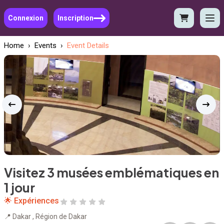
Connexion
Inscription
Home
›
Events
›
Event Details
Visitez 3 musées emblématiques en
1 jour
🌟 Expériences
📍 Dakar , Région de Dakar