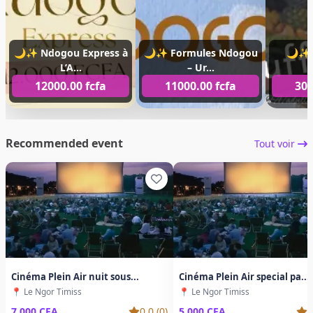
🌙✨ Ndogou Express à
🌙✨ Formules Ndogou
🌙✨ B
L’A...
– Ur...
12000.00 fcfa
11000.00 fcfa
300
Recommended event
Tout voir
Cinéma Plein Air nuit sous...
Cinéma Plein Air special pa...
📍 Le Ngor Timiss
📍 Le Ngor Timiss
0.0 (0)
0
7 000 CFA
5 000 CFA