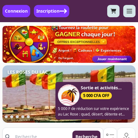
Connexion
Inscription
LES ROSES DU LAC
Sortie et activités...
5 000 CFA OFF
5 000 F de réduction sur votre expérience
au Lac Rose : quad, désert, détente et...
Recherche