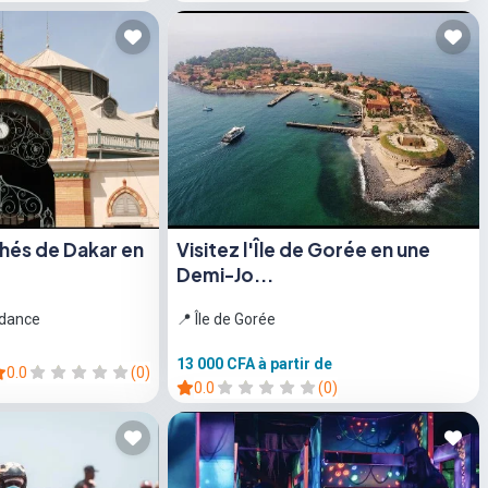
chés de Dakar en
Visitez l'Île de Gorée en une
Demi-Jo...
ndance
📍 Île de Gorée
13 000 CFA
à partir de
0.0
(0)
0.0
(0)