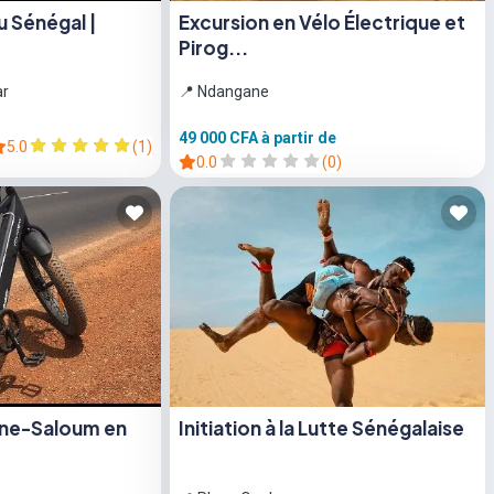
 Sénégal |
Excursion en Vélo Électrique et
Pirog...
ar
📍 Ndangane
49 000 CFA
à partir de
5.0
(1)
0.0
(0)
ine-Saloum en
Initiation à la Lutte Sénégalaise