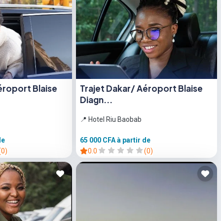
éroport Blaise
Trajet Dakar/ Aéroport Blaise
Diagn...
📍 Hotel Riu Baobab
de
65 000 CFA
à partir de
(0)
0.0
(0)