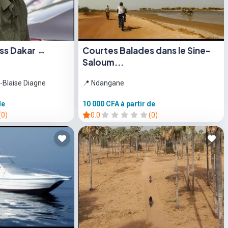
ess Dakar ↔
Courtes Balades dans le Sine-
Saloum...
-Blaise Diagne
📍 Ndangane
de
10 000 CFA
à partir de
(0)
0.0
(0)