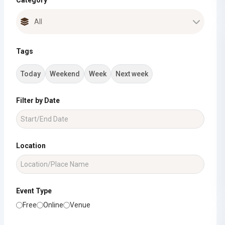
Category
Tags
Today
Weekend
Week
Next week
Filter by Date
Location
Event Type
Free
Online
Venue