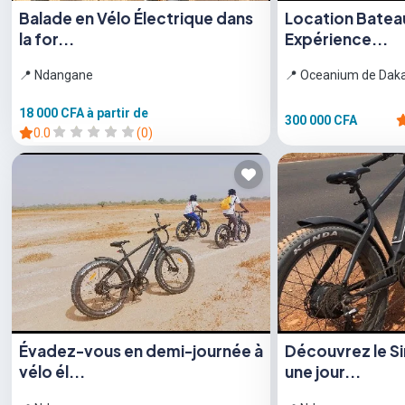
Balade en Vélo Électrique dans
Location Bateau
la for...
Expérience...
📍 Ndangane
📍 Oceanium de Dak
18 000 CFA
à partir de
300 000 CFA
0.0
(0)
Évadez-vous en demi-journée à
Découvrez le S
vélo él...
une jour...