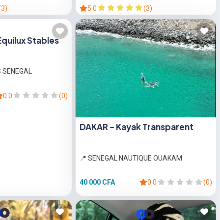
(3)
5.0
(3)
Equilux Stables
S SENEGAL
0.0
(0)
DAKAR – Kayak Transparent
📍 SENEGAL NAUTIQUE OUAKAM
40 000 CFA
0.0
(0)