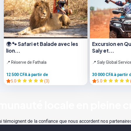
🌍 🐾 Safari et Balade avec les
Excursion en Qu
lion...
Saly et...
📍 Réserve de Fathala
📍 Saly Global Servic
12 500 CFA
à partir de
30 000 CFA
à partir 
5.0
(3)
5.0
unauté locale en pleine c
i témoignent de la confiance que nous accordent nos partenaires