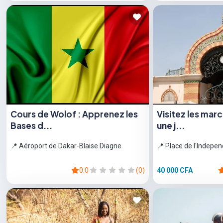
Cours de Wolof : Apprenez les
Visitez les mar
Bases d...
une j...
📍 Aéroport de Dakar-Blaise Diagne
📍 Place de l'Indepe
0.0
(0)
40 000 CFA