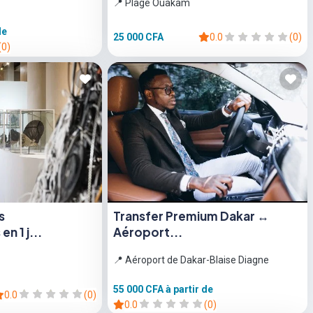
📍 Plage Ouakam
de
25 000 CFA
0.0
(0)
(0)
s
Transfer Premium Dakar ↔
n 1 j...
Aéroport...
📍 Aéroport de Dakar-Blaise Diagne
55 000 CFA
à partir de
0.0
(0)
0.0
(0)