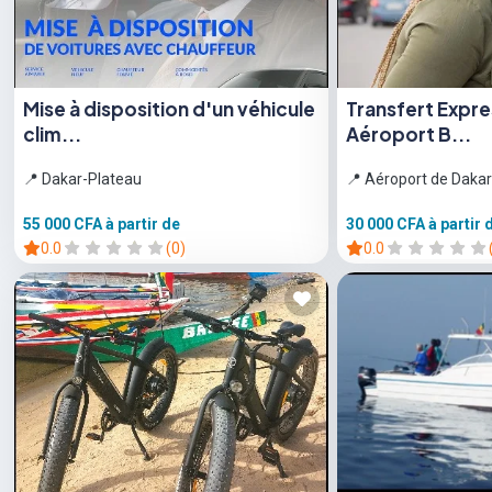
Mise à disposition d'un véhicule
Transfert Expr
clim...
Aéroport B...
📍 Dakar-Plateau
📍 Aéroport de Dakar
55 000 CFA
à partir de
30 000 CFA
à partir 
0.0
(0)
0.0