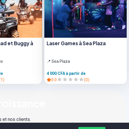
ad et Buggy à
Laser Games à Sea Plaza
es
📍 Sea Plaza
de
4 000 CFA
à partir de
(1)
0.0
(0)
roissance
 et nos clients.