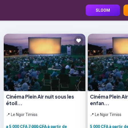
SLOOM
Cinéma Plein Air nuit sous les
Cinéma Plein Ai
étoil...
enfan...
📍 Le Ngor Timiss
📍 Le Ngor Timiss
a 5 000 CFA
7 000 CFA
à partir de
5 000 CFA
à partir d