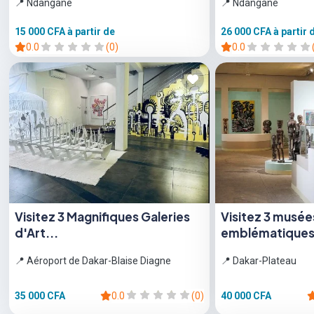
📍 Ndangane
📍 Ndangane
15 000 CFA
à partir de
26 000 CFA
à partir 
0.0
(0)
0.0
Visitez 3 Magnifiques Galeries
Visitez 3 musée
d'Art...
emblématiques e
📍 Aéroport de Dakar-Blaise Diagne
📍 Dakar-Plateau
35 000 CFA
0.0
(0)
40 000 CFA