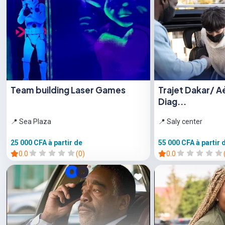
Team building Laser Games
Trajet Dakar/ A
Diag...
📍 Sea Plaza
📍 Saly center
25 000 CFA
à partir de
55 000 CFA
à partir 
0.0
(0)
0.0