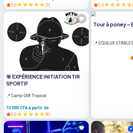
5.0
(3)
5.0
Tour à poney – 
📍 EQUILUX STABLE
🎯 EXPÉRIENCE INITIATION TIR
SPORTIF
📍 Camp GMI Tropical
13 000 CFA
à partir de
5.0
(8)