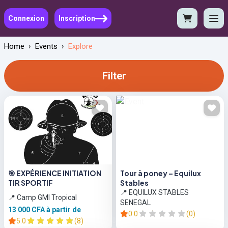
Connexion
Inscription
Home
›
Events
›
Explore
Filter
🎯 EXPÉRIENCE INITIATION
Tour à poney – Equilux
TIR SPORTIF
Stables
📍 EQUILUX STABLES
📍 Camp GMI Tropical
SENEGAL
13 000 CFA
à partir de
0.0
(0)
5.0
(8)