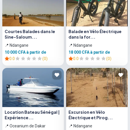
Courtes Balades dans le
Balade en Vélo Électrique
Sine-Saloum...
dans la for...
📍 Ndangane
📍 Ndangane
10 000 CFA
à partir de
18 000 CFA
à partir de
0.0
(0)
0.0
(0)
Location Bateau Sénégal |
Excursion en Vélo
Expérience...
Électrique et Pirog...
📍 Oceanium de Dakar
📍 Ndangane