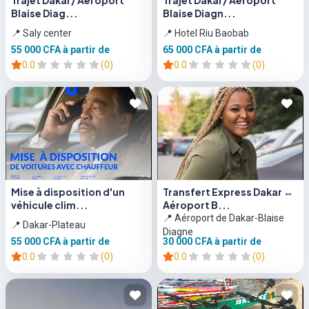
Trajet Dakar/ Aéroport
Trajet Dakar/ Aéroport
Blaise Diag...
Blaise Diagn...
📍 Saly center
📍 Hotel Riu Baobab
55 000 CFA
à partir de
65 000 CFA
à partir de
0.0
(0)
0.0
(0)
Mise à disposition d'un
Transfert Express Dakar ↔
véhicule clim...
Aéroport B...
📍 Aéroport de Dakar-Blaise
📍 Dakar-Plateau
Diagne
55 000 CFA
à partir de
30 000 CFA
à partir de
0.0
(0)
0.0
(0)