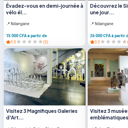
Évadez-vous en demi-journée à
Découvrez le S
vélo él...
une jour...
📍 Ndangane
📍 Ndangane
15 000 CFA
à partir de
26 000 CFA
à partir 
0.0
(0)
0.0
Visitez 3 Magnifiques Galeries
Visitez 3 musée
d'Art...
emblématiques e