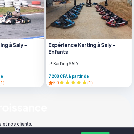
ng à Saly -
Expérience Karting à Saly -
Enfants
📍 Kart'ing SALY
de
7 200 CFA
à partir de
(1)
5.0
(1)
roissance
 et nos clients.