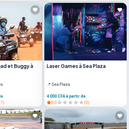
ad et Buggy à
Laser Games à Sea Plaza
es
📍 Sea Plaza
de
4 000 CFA
à partir de
(1)
0.0
(0)