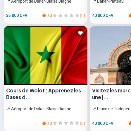
📍 Aéroport de Dakar-Blaise Diagne
📍 Dakar-Plateau
35 000 CFA
0.0
(0)
40 000 CFA
Cours de Wolof : Apprenez les
Visitez les mar
Bases d...
une j...
📍 Aéroport de Dakar-Blaise Diagne
📍 Place de l'Indepe
0.0
(0)
40 000 CFA