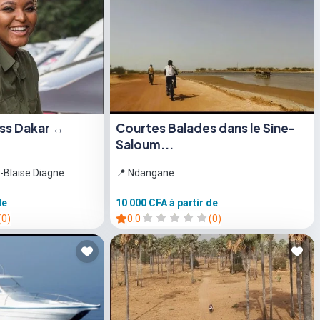
ess Dakar ↔
Courtes Balades dans le Sine-
Saloum...
-Blaise Diagne
📍 Ndangane
de
10 000 CFA
à partir de
(0)
0.0
(0)