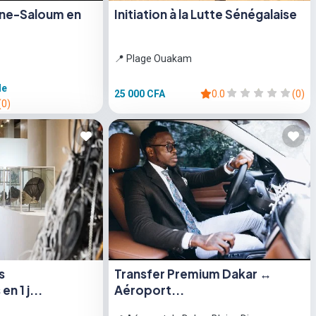
ine-Saloum en
Initiation à la Lutte Sénégalaise
📍 Plage Ouakam
de
25 000 CFA
0.0
(0)
(0)
s
Transfer Premium Dakar ↔
n 1 j...
Aéroport...