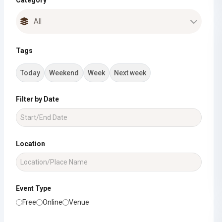
Category
Tags
Today
Weekend
Week
Next week
Filter by Date
Location
Event Type
Free
Online
Venue