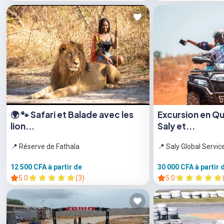
🌍 🐾 Safari et Balade avec les
Excursion en Qu
lion...
Saly et...
📍 Réserve de Fathala
📍 Saly Global Servic
12 500 CFA
à partir de
30 000 CFA
à partir 
5.0
(3)
5.0