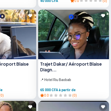
40 000 CFA
0.0
(0)
éroport Blaise
Trajet Dakar/ Aéroport Blaise
Diagn...
📍 Hotel Riu Baobab
de
65 000 CFA
à partir de
(0)
0.0
(0)