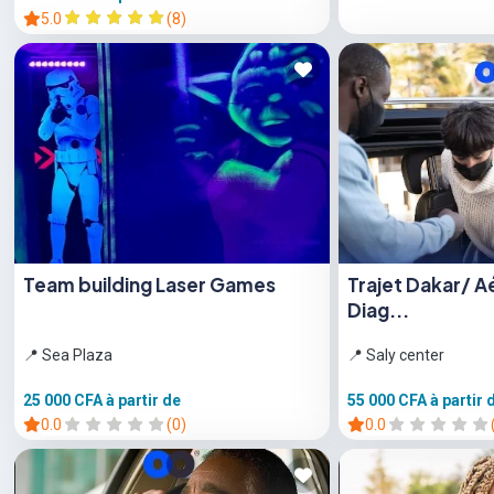
5.0
(8)
Team building Laser Games
Trajet Dakar/ A
Diag...
📍 Sea Plaza
📍 Saly center
25 000 CFA
à partir de
55 000 CFA
à partir 
0.0
(0)
0.0