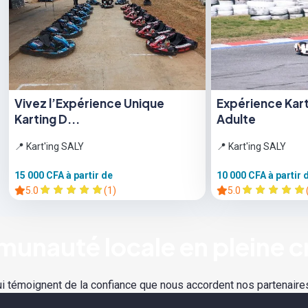
Vivez l’Expérience Unique
Expérience Karti
Karting D...
Adulte
📍 Kart'ing SALY
📍 Kart'ing SALY
15 000 CFA
à partir de
10 000 CFA
à partir 
5.0
(1)
5.0
unauté locale en pleine c
i témoignent de la confiance que nous accordent nos partenaires