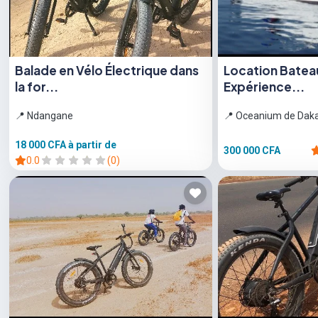
Balade en Vélo Électrique dans
Location Bateau
la for...
Expérience...
📍 Ndangane
📍 Oceanium de Dak
18 000 CFA
à partir de
300 000 CFA
0.0
(0)