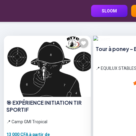
SLOOM
Tour à poney – 
📍 EQUILUX STABLE
🎯 EXPÉRIENCE INITIATION TIR
SPORTIF
📍 Camp GMI Tropical
13 000 CFA
à partir de