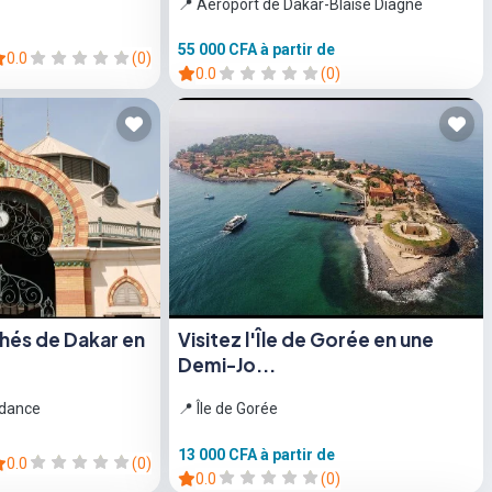
📍 Aéroport de Dakar-Blaise Diagne
55 000 CFA
à partir de
0.0
(0)
0.0
(0)
chés de Dakar en
Visitez l'Île de Gorée en une
Demi-Jo...
ndance
📍 Île de Gorée
13 000 CFA
à partir de
0.0
(0)
0.0
(0)