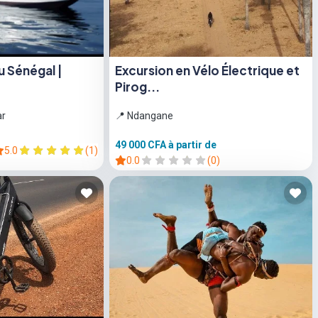
 Sénégal |
Excursion en Vélo Électrique et
Pirog...
ar
📍 Ndangane
49 000 CFA
à partir de
5.0
(1)
0.0
(0)