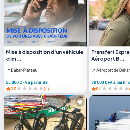
Mise à disposition d'un véhicule
Transfert Expr
clim...
Aéroport B...
📍 Dakar-Plateau
📍 Aéroport de Dakar
55 000 CFA
à partir de
30 000 CFA
à partir 
0.0
(0)
0.0