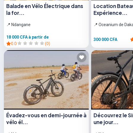
Balade en Vélo Électrique dans
Location Bateau
la for...
Expérience...
📍 Ndangane
📍 Oceanium de Dak
18 000 CFA
à partir de
300 000 CFA
0.0
(0)
Évadez-vous en demi-journée à
Découvrez le S
vélo él...
une jour...