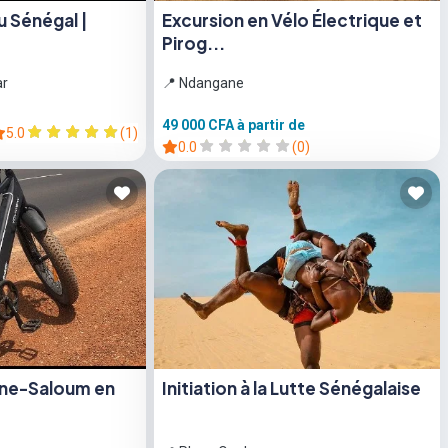
 Sénégal |
Excursion en Vélo Électrique et
Pirog...
ar
📍 Ndangane
49 000 CFA
à partir de
5.0
(1)
0.0
(0)
ine-Saloum en
Initiation à la Lutte Sénégalaise