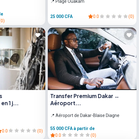
📍 Plage Ouakam
de
25 000 CFA
0.0
(0)
(0)
s
Transfer Premium Dakar ↔
n 1 j...
Aéroport...
📍 Aéroport de Dakar-Blaise Diagne
55 000 CFA
à partir de
0.0
(0)
0.0
(0)