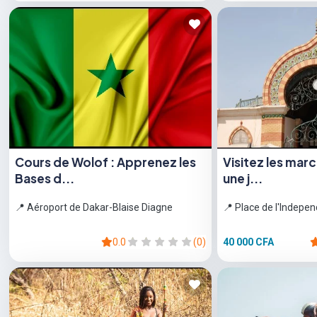
Cours de Wolof : Apprenez les
Visitez les mar
Bases d...
une j...
📍 Aéroport de Dakar-Blaise Diagne
📍 Place de l'Indepe
0.0
(0)
40 000 CFA