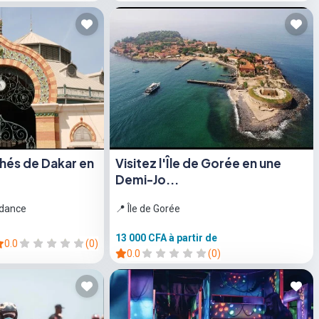
chés de Dakar en
Visitez l'Île de Gorée en une
Demi-Jo...
ndance
📍 Île de Gorée
13 000 CFA
à partir de
0.0
(0)
0.0
(0)