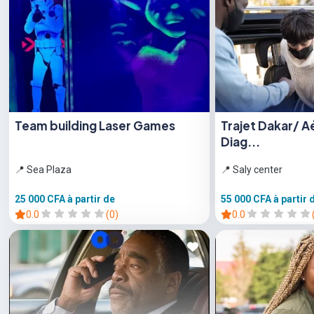
Team building Laser Games
Trajet Dakar/ A
Diag...
📍 Sea Plaza
📍 Saly center
25 000 CFA
à partir de
55 000 CFA
à partir 
0.0
(0)
0.0