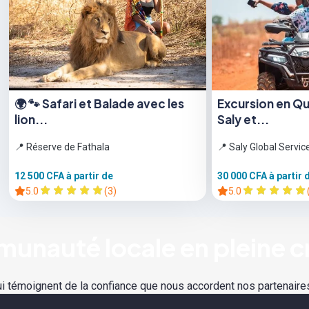
🌍 🐾 Safari et Balade avec les
Excursion en Qu
lion...
Saly et...
📍 Réserve de Fathala
📍 Saly Global Servic
12 500 CFA
à partir de
30 000 CFA
à partir 
5.0
(3)
5.0
unauté locale en pleine c
i témoignent de la confiance que nous accordent nos partenaires