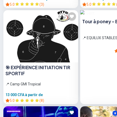
5.0
(3)
5.0
Tour à poney – 
📍 EQUILUX STABLE
🎯 EXPÉRIENCE INITIATION TIR
SPORTIF
📍 Camp GMI Tropical
13 000 CFA
à partir de
5.0
(8)