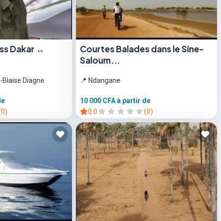
ess Dakar ↔
Courtes Balades dans le Sine-
Saloum...
-Blaise Diagne
📍 Ndangane
de
10 000 CFA
à partir de
(0)
0.0
(0)