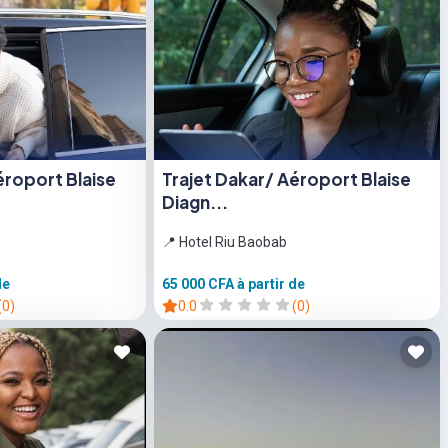
éroport Blaise
Trajet Dakar/ Aéroport Blaise
Diagn...
📍 Hotel Riu Baobab
de
65 000 CFA
à partir de
(0)
0.0
(0)