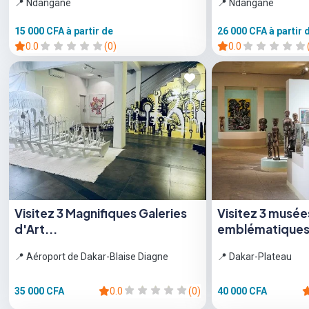
📍 Ndangane
📍 Ndangane
15 000 CFA
à partir de
26 000 CFA
à partir 
0.0
(0)
0.0
Visitez 3 Magnifiques Galeries
Visitez 3 musée
d'Art...
emblématiques e
📍 Aéroport de Dakar-Blaise Diagne
📍 Dakar-Plateau
35 000 CFA
0.0
(0)
40 000 CFA