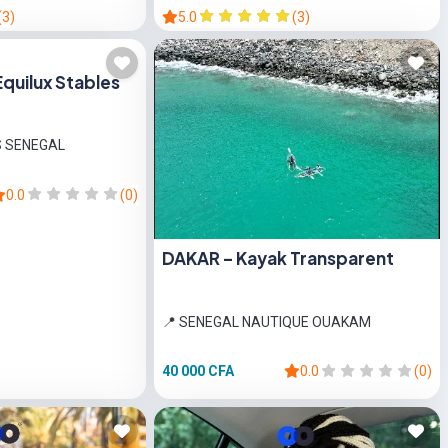
(3)
5.0
(3)
Equilux Stables
S SENEGAL
0.0
(0)
DAKAR – Kayak Transparent
📍 SENEGAL NAUTIQUE OUAKAM
40 000 CFA
0.0
(0)