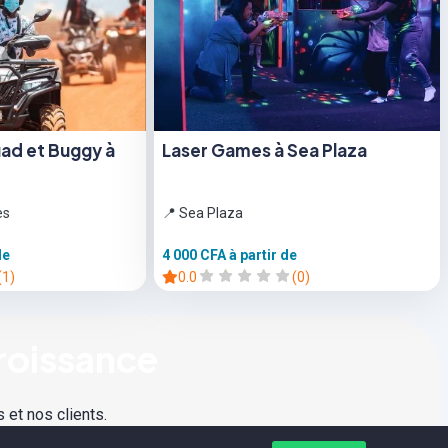
ad et Buggy à
Laser Games à Sea Plaza
es
📍 Sea Plaza
de
4 000 CFA
à partir de
(1)
0.0
(0)
roissance
 et nos clients.