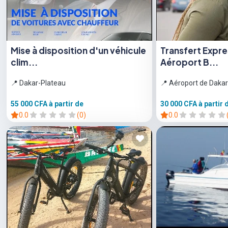
Mise à disposition d'un véhicule
Transfert Expr
clim...
Aéroport B...
📍 Dakar-Plateau
📍 Aéroport de Dakar
55 000 CFA
à partir de
30 000 CFA
à partir 
0.0
(0)
0.0