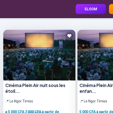
SLOOM
Cinéma Plein Air nuit sous les
Cinéma Plein Ai
étoil...
enfan...
📍 Le Ngor Timiss
📍 Le Ngor Timiss
a 5 000 CFA
7 000 CFA
à partir de
5 000 CFA
à partir d