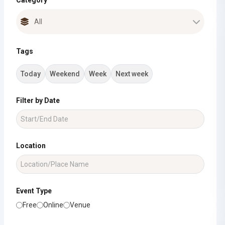
Category
Tags
Today
Weekend
Week
Next week
Filter by Date
Location
Event Type
Free
Online
Venue