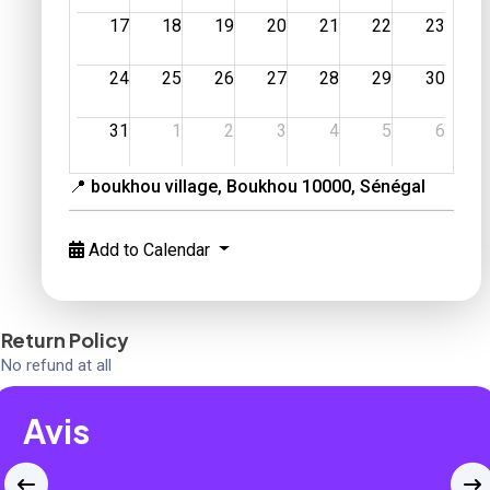
17
18
19
20
21
22
23
24
25
26
27
28
29
30
31
1
2
3
4
5
6
📍 boukhou village, Boukhou 10000, Sénégal
Add to Calendar
Return Policy
No refund at all
Avis