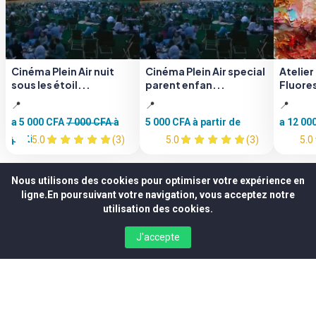
Cinéma Plein Air nuit
Cinéma Plein Air special
Atelier
sous les étoil...
parent enfan...
Fluore
📍
📍
📍
a 5 000 CFA
7 000 CFA
à
5 000 CFA
à partir de
a 12 00
partir de
5.0
(3)
5.0
(3)
5.0
Nous utilisons des cookies pour optimiser votre expérience en
ligne.En poursuivant votre navigation, vous acceptez notre
utilisation des cookies.
Buy Ticket
Whatsapp us?
J'accepte