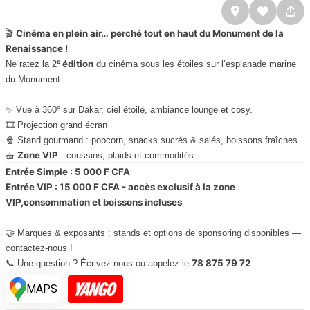
Cinéma en plein air… perché tout en haut du Monument de la
🎬
Renaissance !
ᵉ édition
Ne ratez la 2
du cinéma sous les étoiles sur l’esplanade marine
du Monument :
✨ Vue à 360° sur Dakar, ciel étoilé, ambiance lounge et cosy.
🎞️ Projection grand écran
🍿 Stand gourmand : popcorn, snacks sucrés & salés, boissons fraîches.
Zone VIP
🧺
: coussins, plaids et commodités
Entrée Simple : 5 000 F CFA
Entrée VIP : 15 000 F CFA - accès exclusif à la zone
VIP,consommation et boissons incluses
🤝 Marques & exposants : stands et options de sponsoring disponibles —
contactez-nous !
78 875 79 72
📞 Une question ? Écrivez-nous ou appelez le
MAPS