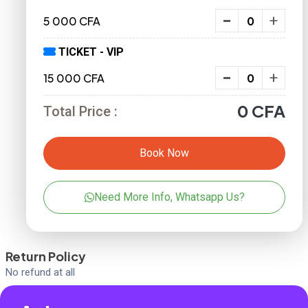
-
+
5 000 CFA
TICKET - VIP
-
+
15 000 CFA
0
CFA
Total Price :
Book Now
Need More Info, Whatsapp Us?
Return Policy
No refund at all