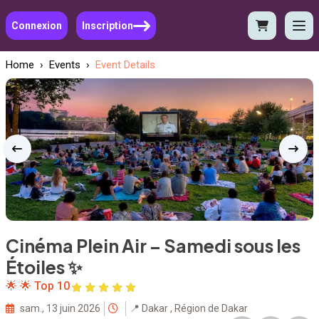
Connexion
Inscription
Home
›
Events
›
Event Details
Cinéma Plein Air – Samedi sous les
Étoiles ✨
🌟 🌟 Top 10
sam., 13 juin 2026
📍 Dakar , Région de Dakar