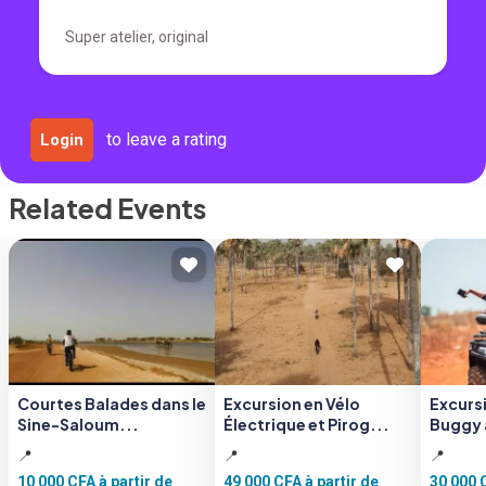
Super atelier, original
to leave a rating
Login
Related Events
Courtes Balades dans le
Excursion en Vélo
Excurs
Sine-Saloum...
Électrique et Pirog...
Buggy à
📍
📍
📍
10 000 CFA
à partir de
49 000 CFA
à partir de
30 000