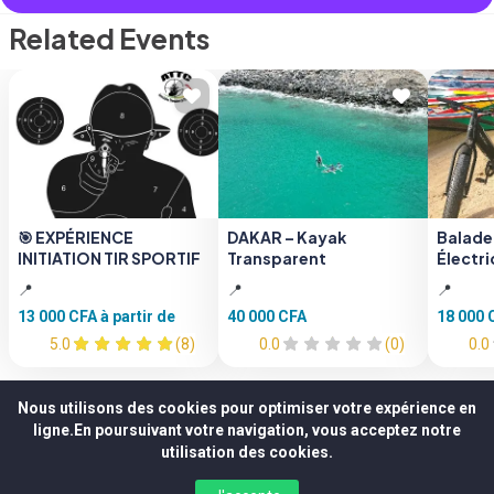
Related Events
🎯 EXPÉRIENCE
DAKAR – Kayak
Balade
INITIATION TIR SPORTIF
Transparent
Électri
📍
📍
📍
13 000 CFA
à partir de
40 000 CFA
18 000
5.0
(8)
0.0
(0)
0.0
Nous utilisons des cookies pour optimiser votre expérience en
ligne.En poursuivant votre navigation, vous acceptez notre
utilisation des cookies.
Buy Ticket
Whatsapp us?