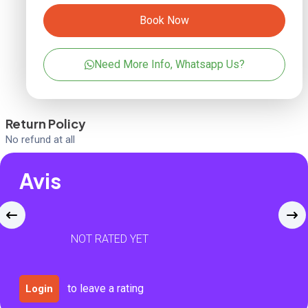
Book Now
Need More Info, Whatsapp Us?
Return Policy
No refund at all
Avis
NOT RATED YET
to leave a rating
Login