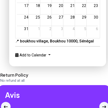
17
18
19
20
21
22
23
24
25
26
27
28
29
30
31
1
2
3
4
5
6
📍 boukhou village, Boukhou 10000, Sénégal
Add to Calendar
Return Policy
No refund at all
Avis