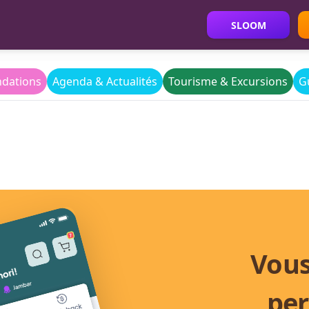
SLOOM
dations
Agenda & Actualités
Tourisme & Excursions
G
Vous
per