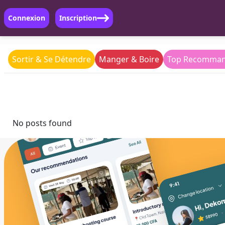
Connexion
Inscription
Sortir & Se Détendre
Manger & Boire
Top Recomman
No posts found