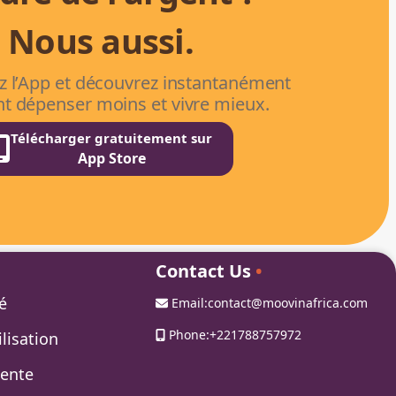
Nous aussi.
z l’App et découvrez instantanément
 dépenser moins et vivre mieux.
Télécharger gratuitement sur
App Store
Contact Us
•
é
Email:
contact@moovinafrica.com
Phone:
+221788757972
lisation
Vente